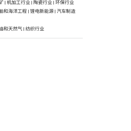
矿
|
机加工行业
|
陶瓷行业
|
环保行业
舶和海洋工程
|
锂电新能源
|
汽车制造
油和天然气
|
纺织行业