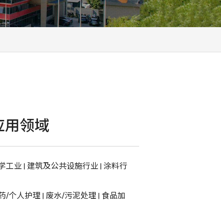
应用领域
学工业
|
建筑及公共设施行业
|
涂料行
药/个人护理
|
废水/污泥处理
|
食品加