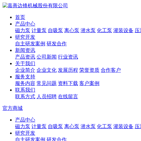
首页
产品中心
磁力泵
计量泵
自吸泵
离心泵
潜水泵
化工泵
灌装设备
压
研究开发
自主研发案例
研发合作
新闻资讯
产品资讯
公司新闻
行业资讯
关于我们
企业简介
企业文化
发展历程
荣誉资质
合作客户
服务支持
服务内容
常见问题
资料下载
客户案例
联系我们
联系方式
人员招聘
在线留言
官方商城
产品中心
磁力泵
计量泵
自吸泵
离心泵
潜水泵
化工泵
灌装设备
压
研究开发
自主研发案例
研发合作