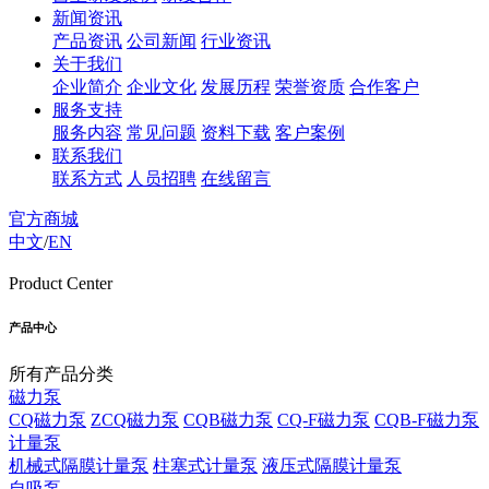
新闻资讯
产品资讯
公司新闻
行业资讯
关于我们
企业简介
企业文化
发展历程
荣誉资质
合作客户
服务支持
服务内容
常见问题
资料下载
客户案例
联系我们
联系方式
人员招聘
在线留言
官方商城
中文
/
EN
Product Center
产品中心
所有产品分类
磁力泵
CQ磁力泵
ZCQ磁力泵
CQB磁力泵
CQ-F磁力泵
CQB-F磁力泵
计量泵
机械式隔膜计量泵
柱塞式计量泵
液压式隔膜计量泵
自吸泵