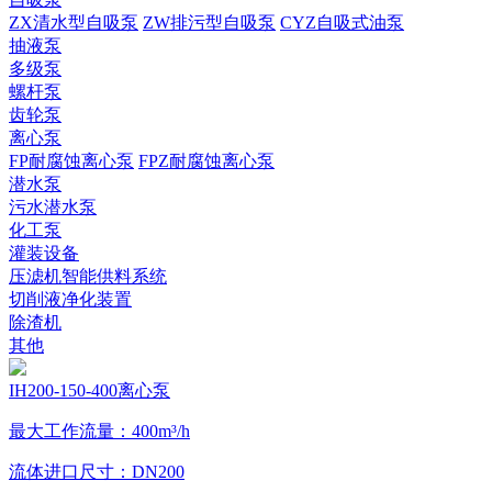
ZX清水型自吸泵
ZW排污型自吸泵
CYZ自吸式油泵
抽液泵
多级泵
螺杆泵
齿轮泵
离心泵
FP耐腐蚀离心泵
FPZ耐腐蚀离心泵
潜水泵
污水潜水泵
化工泵
灌装设备
压滤机智能供料系统
切削液净化装置
除渣机
其他
IH200-150-400离心泵
最大工作流量：400m³/h
流体进口尺寸：DN200