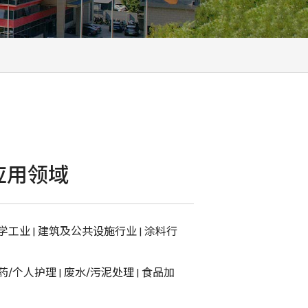
应用领域
学工业
|
建筑及公共设施行业
|
涂料行
药/个人护理
|
废水/污泥处理
|
食品加