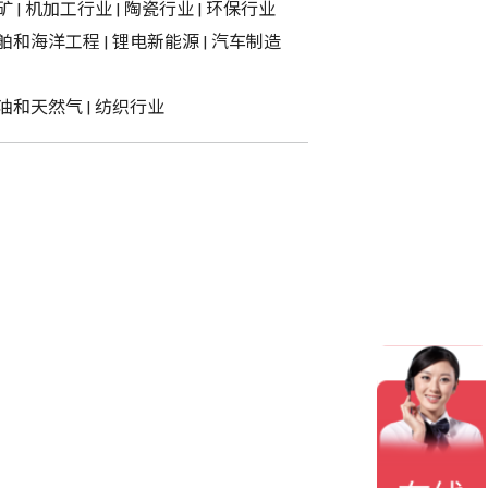
矿
|
机加工行业
|
陶瓷行业
|
环保行业
舶和海洋工程
|
锂电新能源
|
汽车制造
油和天然气
|
纺织行业