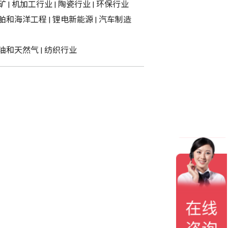
矿
|
机加工行业
|
陶瓷行业
|
环保行业
舶和海洋工程
|
锂电新能源
|
汽车制造
油和天然气
|
纺织行业