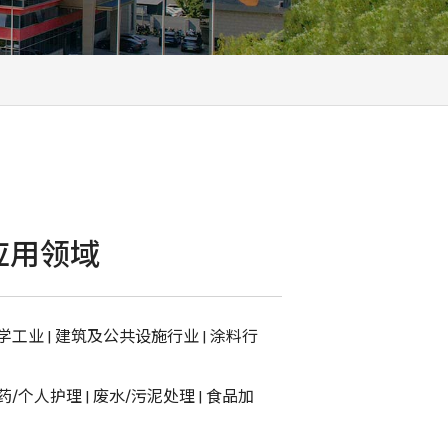
应用领域
学工业
|
建筑及公共设施行业
|
涂料行
药/个人护理
|
废水/污泥处理
|
食品加