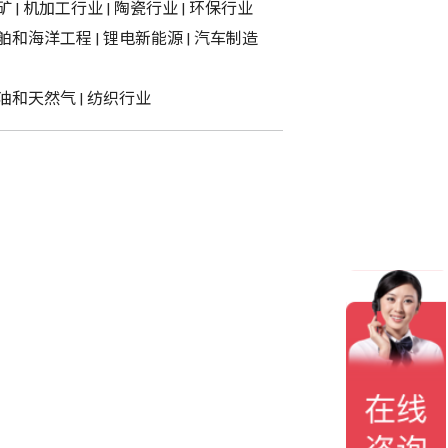
矿
|
机加工行业
|
陶瓷行业
|
环保行业
舶和海洋工程
|
锂电新能源
|
汽车制造
油和天然气
|
纺织行业