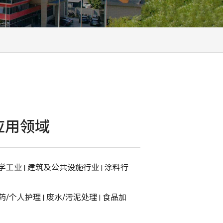
应用领域
学工业
|
建筑及公共设施行业
|
涂料行
药/个人护理
|
废水/污泥处理
|
食品加