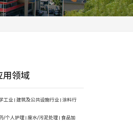
应用领域
学工业
|
建筑及公共设施行业
|
涂料行
药/个人护理
|
废水/污泥处理
|
食品加