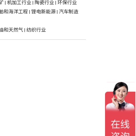
矿
|
机加工行业
|
陶瓷行业
|
环保行业
舶和海洋工程
|
锂电新能源
|
汽车制造
油和天然气
|
纺织行业