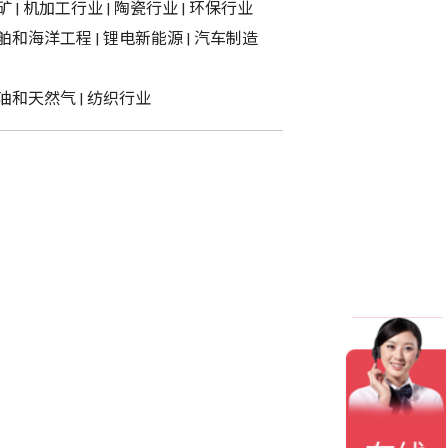
矿
|
机加工行业
|
陶瓷行业
|
环保行业
舶和海洋工程
|
锂电新能源
|
汽车制造
油和天然气
|
纺织行业