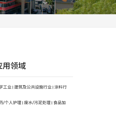
应用领域
学工业
|
建筑及公共设施行业
|
涂料行
药/个人护理
|
废水/污泥处理
|
食品加