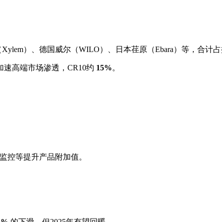
（Xylem）、德国威尔（WILO）、日本荏原（Ebara）等，合计
速高端市场渗透，CR10约
15%
。
程监控等提升产品附加值。
4%
的下滑，但2025年有望回暖。