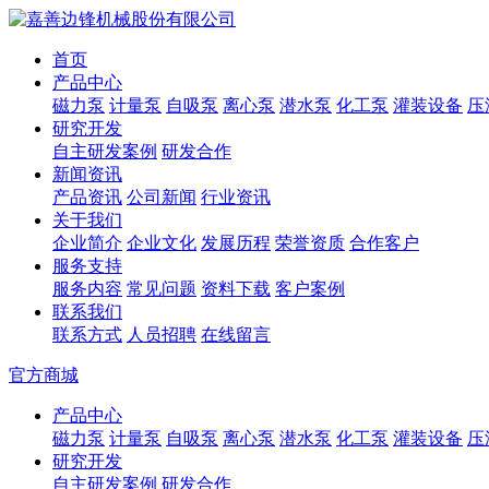
首页
产品中心
磁力泵
计量泵
自吸泵
离心泵
潜水泵
化工泵
灌装设备
压
研究开发
自主研发案例
研发合作
新闻资讯
产品资讯
公司新闻
行业资讯
关于我们
企业简介
企业文化
发展历程
荣誉资质
合作客户
服务支持
服务内容
常见问题
资料下载
客户案例
联系我们
联系方式
人员招聘
在线留言
官方商城
产品中心
磁力泵
计量泵
自吸泵
离心泵
潜水泵
化工泵
灌装设备
压
研究开发
自主研发案例
研发合作