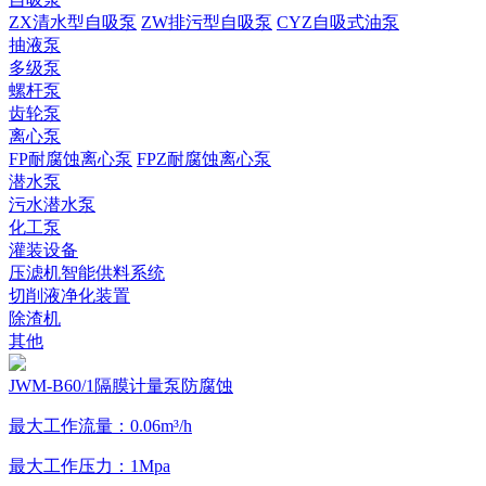
ZX清水型自吸泵
ZW排污型自吸泵
CYZ自吸式油泵
抽液泵
多级泵
螺杆泵
齿轮泵
离心泵
FP耐腐蚀离心泵
FPZ耐腐蚀离心泵
潜水泵
污水潜水泵
化工泵
灌装设备
压滤机智能供料系统
切削液净化装置
除渣机
其他
JWM-B60/1隔膜计量泵防腐蚀
最大工作流量：0.06m³/h
最大工作压力：1Mpa