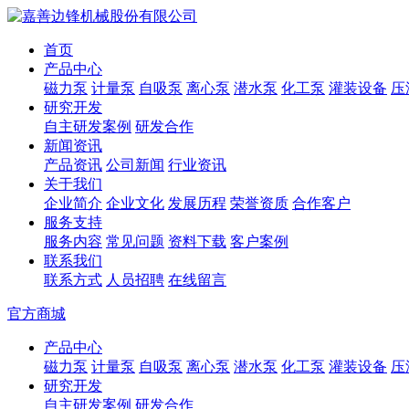
首页
产品中心
磁力泵
计量泵
自吸泵
离心泵
潜水泵
化工泵
灌装设备
压
研究开发
自主研发案例
研发合作
新闻资讯
产品资讯
公司新闻
行业资讯
关于我们
企业简介
企业文化
发展历程
荣誉资质
合作客户
服务支持
服务内容
常见问题
资料下载
客户案例
联系我们
联系方式
人员招聘
在线留言
官方商城
产品中心
磁力泵
计量泵
自吸泵
离心泵
潜水泵
化工泵
灌装设备
压
研究开发
自主研发案例
研发合作