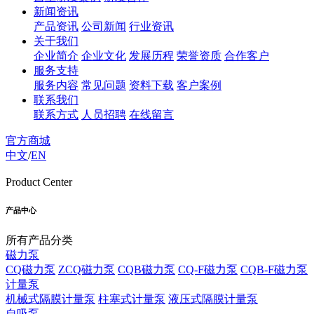
新闻资讯
产品资讯
公司新闻
行业资讯
关于我们
企业简介
企业文化
发展历程
荣誉资质
合作客户
服务支持
服务内容
常见问题
资料下载
客户案例
联系我们
联系方式
人员招聘
在线留言
官方商城
中文
/
EN
Product Center
产品中心
所有产品分类
磁力泵
CQ磁力泵
ZCQ磁力泵
CQB磁力泵
CQ-F磁力泵
CQB-F磁力泵
计量泵
机械式隔膜计量泵
柱塞式计量泵
液压式隔膜计量泵
自吸泵