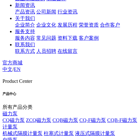
新闻资讯
产品资讯
公司新闻
行业资讯
关于我们
企业简介
企业文化
发展历程
荣誉资质
合作客户
服务支持
服务内容
常见问题
资料下载
客户案例
联系我们
联系方式
人员招聘
在线留言
官方商城
中文
/
EN
Product Center
产品中心
所有产品分类
磁力泵
CQ磁力泵
ZCQ磁力泵
CQB磁力泵
CQ-F磁力泵
CQB-F磁力泵
计量泵
机械式隔膜计量泵
柱塞式计量泵
液压式隔膜计量泵
自吸泵