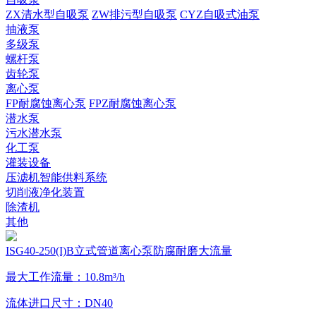
ZX清水型自吸泵
ZW排污型自吸泵
CYZ自吸式油泵
抽液泵
多级泵
螺杆泵
齿轮泵
离心泵
FP耐腐蚀离心泵
FPZ耐腐蚀离心泵
潜水泵
污水潜水泵
化工泵
灌装设备
压滤机智能供料系统
切削液净化装置
除渣机
其他
ISG40-250(I)B立式管道离心泵防腐耐磨大流量
最大工作流量：10.8m³/h
流体进口尺寸：DN40