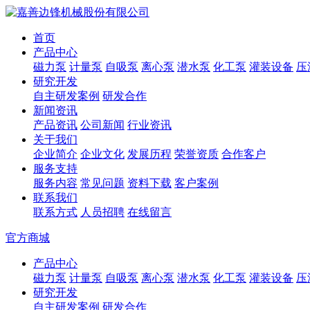
首页
产品中心
磁力泵
计量泵
自吸泵
离心泵
潜水泵
化工泵
灌装设备
压
研究开发
自主研发案例
研发合作
新闻资讯
产品资讯
公司新闻
行业资讯
关于我们
企业简介
企业文化
发展历程
荣誉资质
合作客户
服务支持
服务内容
常见问题
资料下载
客户案例
联系我们
联系方式
人员招聘
在线留言
官方商城
产品中心
磁力泵
计量泵
自吸泵
离心泵
潜水泵
化工泵
灌装设备
压
研究开发
自主研发案例
研发合作