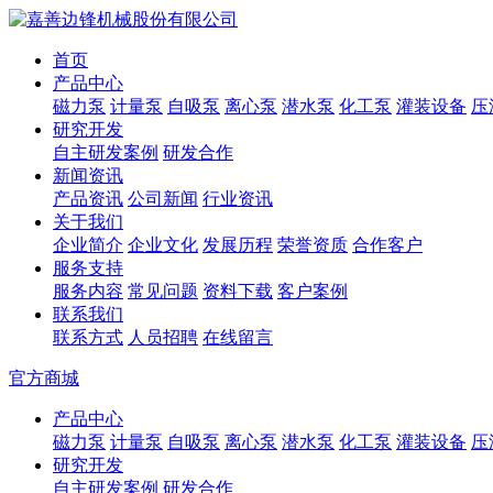
首页
产品中心
磁力泵
计量泵
自吸泵
离心泵
潜水泵
化工泵
灌装设备
压
研究开发
自主研发案例
研发合作
新闻资讯
产品资讯
公司新闻
行业资讯
关于我们
企业简介
企业文化
发展历程
荣誉资质
合作客户
服务支持
服务内容
常见问题
资料下载
客户案例
联系我们
联系方式
人员招聘
在线留言
官方商城
产品中心
磁力泵
计量泵
自吸泵
离心泵
潜水泵
化工泵
灌装设备
压
研究开发
自主研发案例
研发合作