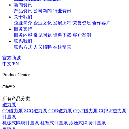
新闻资讯
产品资讯
公司新闻
行业资讯
关于我们
企业简介
企业文化
发展历程
荣誉资质
合作客户
服务支持
服务内容
常见问题
资料下载
客户案例
联系我们
联系方式
人员招聘
在线留言
官方商城
中文
/
EN
Product Center
产品中心
所有产品分类
磁力泵
CQ磁力泵
ZCQ磁力泵
CQB磁力泵
CQ-F磁力泵
CQB-F磁力泵
计量泵
机械式隔膜计量泵
柱塞式计量泵
液压式隔膜计量泵
自吸泵