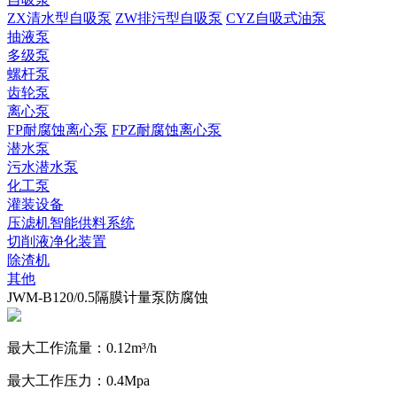
ZX清水型自吸泵
ZW排污型自吸泵
CYZ自吸式油泵
抽液泵
多级泵
螺杆泵
齿轮泵
离心泵
FP耐腐蚀离心泵
FPZ耐腐蚀离心泵
潜水泵
污水潜水泵
化工泵
灌装设备
压滤机智能供料系统
切削液净化装置
除渣机
其他
JWM-B120/0.5隔膜计量泵防腐蚀
最大工作流量：0.12m³/h
最大工作压力：0.4Mpa