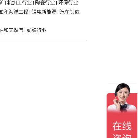
矿
|
机加工行业
|
陶瓷行业
|
环保行业
舶和海洋工程
|
锂电新能源
|
汽车制造
油和天然气
|
纺织行业