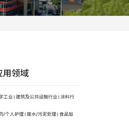
应用领域
学工业
|
建筑及公共设施行业
|
涂料行
药/个人护理
|
废水/污泥处理
|
食品加